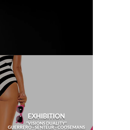
EXHIBITION
"VISIONS DUALITY"
GUERRERO - SENTEUR - COOSEMANS